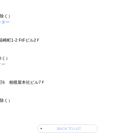
を除く）
ンター
崎町1-2 FtFビル2Ｆ
除く）
ター
番町6 相模屋本社ビル7Ｆ
を除く）
BACK TO LIST