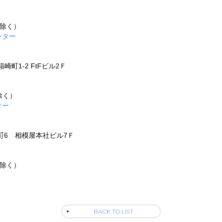
を除く）
ンター
崎町1-2 FtFビル2Ｆ
除く）
ター
番町6 相模屋本社ビル7Ｆ
を除く）
BACK TO LIST