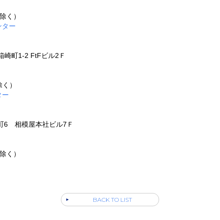
を除く）
ンター
崎町1-2 FtFビル2Ｆ
除く）
ター
番町6 相模屋本社ビル7Ｆ
を除く）
BACK TO LIST