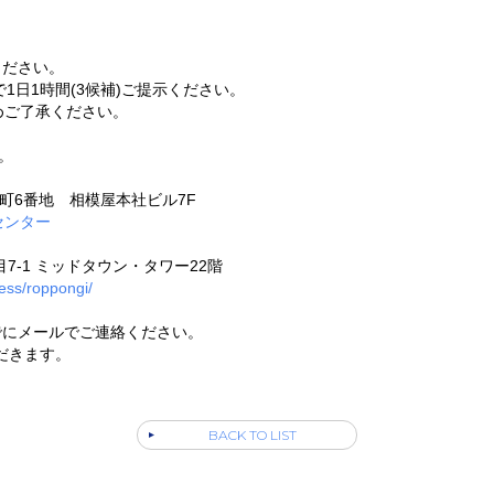
ください。
間で1日1時間(3候補)ご提示ください。
めご了承ください。
。
番町6番地 相模屋本社ビル7F
センター
目7-1 ミッドタウン・タワー22階
ess/roppongi/
でにメールでご連絡ください。
だきます。
BACK TO LIST